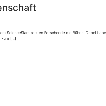
enschaft
nem ScienceSlam rocken Forschende die Bühne. Dabei haben 
likum […]