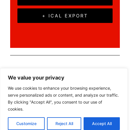
+ ICAL EXPORT
«
„Demokratie stärken gegen rechts“ mit
Natascha Strobl und Agnieska Brugger
We value your privacy
Blutspende erstmals auf dem Campus
»
We use cookies to enhance your browsing experience,
serve personalized ads or content, and analyze our traffic.
By clicking "Accept All", you consent to our use of
cookies.
Datenschutz
Beratung | Veranstaltungen | Networking
Customize
Reject All
Accept All
Alle Rechte vorbehalten