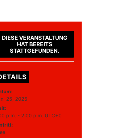
DIESE VERANSTALTUNG
HAT BEREITS
STATTGEFUNDEN.
DETAILS
atum:
uni 25, 2025
it:
00 p.m. - 2:00 p.m.
UTC+0
ntritt:
ree