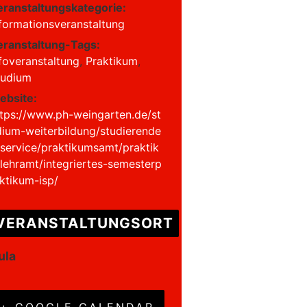
eranstaltungskategorie:
formationsveranstaltung
eranstaltung-Tags:
foveranstaltung
,
Praktikum
,
tudium
ebsite:
ttps://www.ph-weingarten.de/st
dium-weiterbildung/studierende
service/praktikumsamt/praktik
lehramt/integriertes-semesterp
ktikum-isp/
VERANSTALTUNGSORT
ula