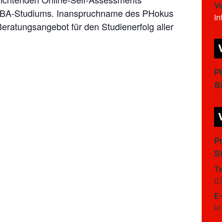
V
 BA-Studiums. Inanspruchname des PHokus
I
Beratungsangebot für den Studienerfolg aller
P
8
P
S
T
0
E
k