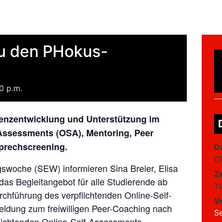
zu den PHokus-
00 p.m.
enzentwicklung und Unterstützung im
Assessments (OSA), Mentoring, Peer
prechscreening.
D
O
woche (SEW) informieren Sina Breier, Elisa
Ze
as Begleitangebot für alle Studierende ab
1:
chführung des verpflichtenden Online-Self-
V
dung zum freiwilligen Peer-Coaching nach
S
lichtenden Online-Self-Assessments