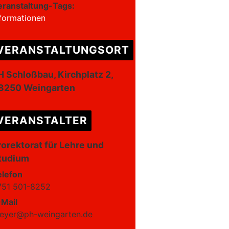
eranstaltung-Tags:
nformationen
VERANSTALTUNGSORT
H Schloßbau, Kirchplatz 2,
8250 Weingarten
VERANSTALTER
rorektorat für Lehre und
tudium
elefon
751 501-8252
-Mail
reyer@ph-weingarten.de