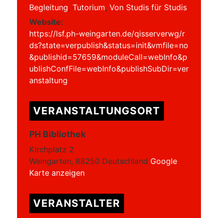
Begleitung
,
Tutorium
,
Von Studis für Studis
Website:
https://lsf.ph-weingarten.de/qisserverwg/r
ds?state=verpublish&status=init&vmfile=no
&publishid=57659&moduleCall=webInfo&p
ublishConfFile=webInfo&publishSubDir=ver
anstaltung
VERANSTALTUNGSORT
PH Bibliothek
Kirchplatz 2
Weingarten
,
88250
Deutschland
Google
Karte anzeigen
VERANSTALTER