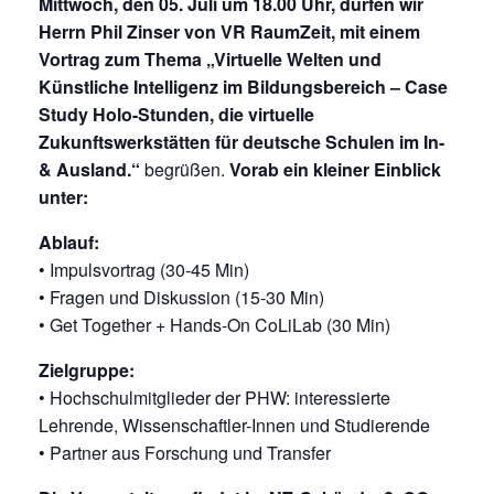
Mittwoch, den 05. Juli um 18.00 Uhr, dürfen wir
Herrn Phil Zinser von VR RaumZeit, mit einem
Vortrag zum Thema „Virtuelle Welten und
Künstliche Intelligenz im Bildungsbereich – Case
Study Holo-Stunden, die virtuelle
Zukunftswerkstätten für deutsche Schulen im In-
& Ausland.“
begrüßen.
Vorab ein kleiner Einblick
unter:
www.holo-stunden.de
Ablauf:
• Impulsvortrag (30-45 Min)
• Fragen und Diskussion (15-30 Min)
• Get Together + Hands-On CoLiLab (30 Min)
Zielgruppe:
• Hochschulmitglieder der PHW: interessierte
Lehrende, Wissenschaftler-Innen und Studierende
• Partner aus Forschung und Transfer