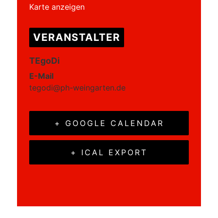
Karte anzeigen
VERANSTALTER
TEgoDi
E-Mail
tegodi@ph-weingarten.de
+ GOOGLE CALENDAR
+ ICAL EXPORT